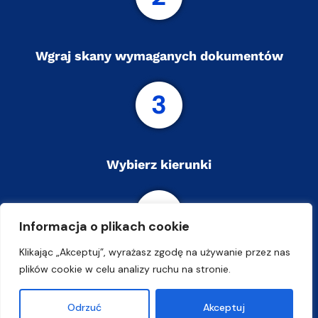
Wgraj skany wymaganych dokumentów
Wybierz kierunki
Informacja o plikach cookie
Klikając „Akceptuj”, wyrażasz zgodę na używanie przez nas
plików cookie w celu analizy ruchu na stronie.
Sprawdź wyniki
Odrzuć
Akceptuj