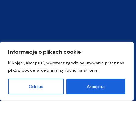
Informacja o plikach cookie
Rekrutacja w 5 krokach
Klikając „Akceptuj”, wyrażasz zgodę na używanie przez nas
Prosty proces — od rejestracji do indeksu.
plików cookie w celu analizy ruchu na stronie.
Odrzuć
Akceptuj
Zarejestruj się w IRK