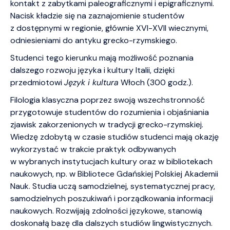
kontakt z zabytkami paleograficznymi i epigraficznymi.
Nacisk kładzie się na zaznajomienie studentów
z dostępnymi w regionie, głównie XVI-XVII wiecznymi,
odniesieniami do antyku grecko-rzymskiego.
Studenci tego kierunku mają możliwość poznania
dalszego rozwoju języka i kultury Italii, dzięki
przedmiotowi
Język i kultura
Włoch (300 godz.).
Filologia klasyczna poprzez swoją wszechstronność
przygotowuje studentów do rozumienia i objaśniania
zjawisk zakorzenionych w tradycji grecko-rzymskiej.
Wiedzę zdobytą w czasie studiów studenci mają okazję
wykorzystać w trakcie praktyk odbywanych
w wybranych instytucjach kultury oraz w bibliotekach
naukowych, np. w Bibliotece Gdańskiej Polskiej Akademii
Nauk. Studia uczą samodzielnej, systematycznej pracy,
samodzielnych poszukiwań i porządkowania informacji
naukowych. Rozwijają zdolności językowe, stanowią
doskonałą bazę dla dalszych studiów lingwistycznych.