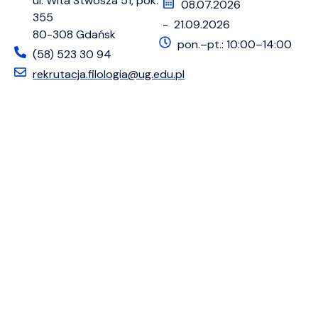
ul. Wita Stwosza 51, pok.
08.07.2026
355
- 21.09.2026
80-308 Gdańsk
pon.–pt.: 10:00–14:00
(58) 523 30 94
rekrutacja.filologia@ug.edu.pl