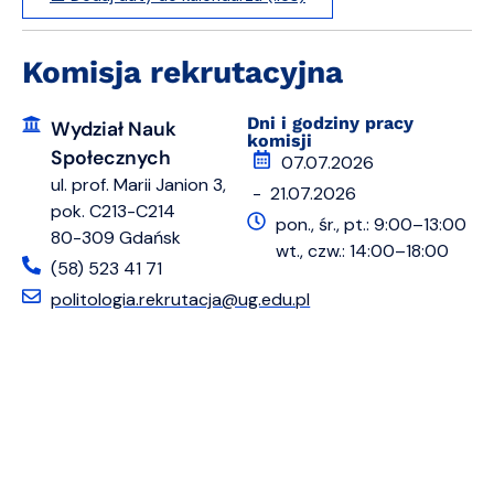
Komisja rekrutacyjna
Dni i godziny pracy
Wydział Nauk
komisji
Społecznych
07.07.2026
ul. prof. Marii Janion 3,
- 21.07.2026
pok. C213-C214
pon., śr., pt.: 9:00–13:00
80-309 Gdańsk
wt., czw.: 14:00–18:00
(58) 523 41 71
politologia.rekrutacja@ug.edu.pl