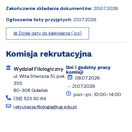
Zakończenie składania dokumentów:
20.07.2026
Ogłoszenie listy przyjętych:
21.07.2026
📅 Dodaj daty do kalendarza (.ics)
Komisja rekrutacyjna
Dni i godziny pracy
Wydział Filologiczny
komisji
ul. Wita Stwosza 51, pok.
08.07.2026
355
- 21.07.2026
80-308 Gdańsk
pon.–pt.: 10:00–14:00
(58) 523 30 94
rekrutacja.filologia@ug.edu.pl