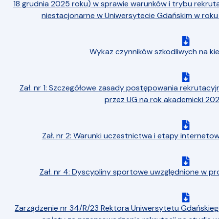
18 grudnia 2025 roku) w sprawie warunków i trybu rekruta
niestacjonarne w Uniwersytecie Gdańskim w ro
Wykaz czynników szkodliwych na k
Zał. nr 1: Szczegółowe zasady postępowania rekrutacy
przez UG na rok akademicki 2
Zał. nr 2: Warunki uczestnictwa i etapy internet
Zał. nr 4: Dyscypliny sportowe uwzględnione w pro
Zarządzenie nr 34/R/23 Rektora Uniwersytetu Gdańskieg