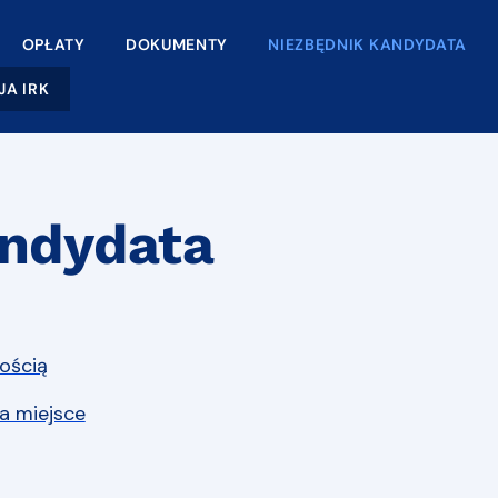
OPŁATY
DOKUMENTY
NIEZBĘDNIK KANDYDATA
JA IRK
andydata
ością
a miejsce