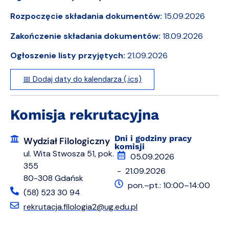
Rozpoczęcie składania dokumentów:
15.09.2026
Zakończenie składania dokumentów:
18.09.2026
Ogłoszenie listy przyjętych:
21.09.2026
📅 Dodaj daty do kalendarza (.ics)
Komisja rekrutacyjna
Dni i godziny pracy
Wydział Filologiczny
komisji
ul. Wita Stwosza 51, pok.
05.09.2026
355
- 21.09.2026
80-308 Gdańsk
pon.–pt.: 10:00–14:00
(58) 523 30 94
rekrutacja.filologia2@ug.edu.pl