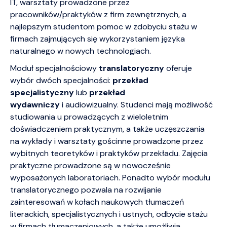
IT, warsztaty prowadzone przez
pracowników/praktyków z firm zewnętrznych, a
najlepszym studentom pomoc w zdobyciu stażu w
firmach zajmujących się wykorzystaniem języka
naturalnego w nowych technologiach.
Moduł specjalnościowy
translatoryczny
oferuje
wybór dwóch specjalności:
przekład
specjalistyczny
lub
przekład
wydawniczy
i audiowizualny. Studenci mają możliwość
studiowania u prowadzących z wieloletnim
doświadczeniem praktycznym, a także uczęszczania
na wykłady i warsztaty gościnne prowadzone przez
wybitnych teoretyków i praktyków przekładu. Zajęcia
praktyczne prowadzone są w nowocześnie
wyposażonych laboratoriach. Ponadto wybór modułu
translatorycznego pozwala na rozwijanie
zainteresowań w kołach naukowych tłumaczeń
literackich, specjalistycznych i ustnych, odbycie stażu
w firmach tłumaczeniowych, a także umożliwia