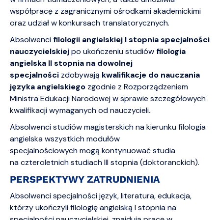
współpracę z zagranicznymi ośrodkami akademickimi
oraz udział w konkursach translatorycznych.
Absolwenci
filologii angielskiej I stopnia specjalności
nauczycielskiej
po ukończeniu studiów
filologia
angielska II stopnia na dowolnej
specjalności
zdobywają
kwalifikacje do nauczania
języka angielskiego
zgodnie z Rozporządzeniem
Ministra Edukacji Narodowej w sprawie szczegółowych
kwalifikacji wymaganych od nauczycieli
.
Absolwenci studiów magisterskich na kierunku filologia
angielska wszystkich modułów
specjalnościowych mogą kontynuować studia
na czteroletnich studiach III stopnia (doktoranckich).
PERSPEKTYWY ZATRUDNIENIA
Absolwenci specjalności język, literatura, edukacja,
którzy ukończyli filologię angielską I stopnia na
specjalności nauczycielskiej, znajdują pracę w