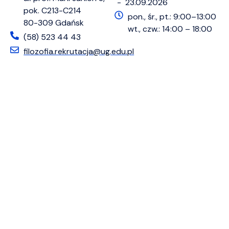
- 23.09.2026
pok. C213-C214
pon., śr., pt.: 9:00–13:00
80-309 Gdańsk
wt., czw.: 14:00 – 18:00
(58) 523 44 43
filozofia.rekrutacja@ug.edu.pl