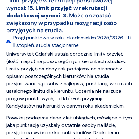
Limit przyjęć w rekrutacji podstawowej
wynosi: 15.
Limit przyjęć w rekrutacji
dodatkowej wynosi: 3.
M
oże on zostać
zwiększony w przypadku rezygnacji osób
przyjętych na studia.
Progi punktowe w roku akademickim 2025/2026 - I i
II stopień, studia stacjonarne
Uniwersytet Gdański ustala corocznie limity przyjęć
(ilość miejsc) na poszczególnych kierunkach studiów.
Limity przyjęć na dany rok podajemy na stronach z
opisami poszczególnych kierunków. Na studia
przyjmowane są osoby z najlepszą punktacją w ramach
ustalonego limitu dla kierunku. Uczelnia nie narzuca
progów punktowych, od których przyjmuje
Kandydatów na kierunki w danym roku akademickim.
Powyżej podajemy dane z lat ubiegłych, mówiące o tym,
jaką punktację uzyskały ostatnie osoby na liście,
przyjęte na wybrane kierunki studiów. Dzięki temu