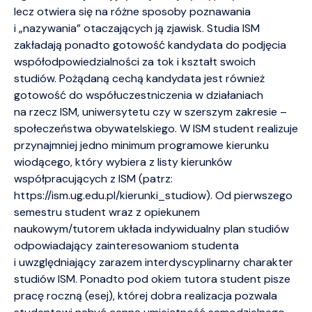
lecz otwiera się na różne sposoby poznawania
i „nazywania” otaczających ją zjawisk. Studia ISM
zakładają ponadto gotowość kandydata do podjęcia
współodpowiedzialności za tok i kształt swoich
studiów. Pożądaną cechą kandydata jest również
gotowość do współuczestniczenia w działaniach
na rzecz ISM, uniwersytetu czy w szerszym zakresie –
społeczeństwa obywatelskiego. W ISM student realizuje
przynajmniej jedno minimum programowe kierunku
wiodącego, który wybiera z listy kierunków
współpracujących z ISM (patrz:
https://ism.ug.edu.pl/kierunki_studiow). Od pierwszego
semestru student wraz z opiekunem
naukowym/tutorem układa indywidualny plan studiów
odpowiadający zainteresowaniom studenta
i uwzględniający zarazem interdyscyplinarny charakter
studiów ISM. Ponadto pod okiem tutora student pisze
pracę roczną (esej), której dobra realizacja pozwala