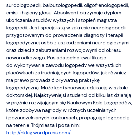
surdologopedii, balbutologopedii, oligofrenologopedii,
emisji i higieny głosu. Absolwent otrzymuje dyplom
ukończenia studiów wyższych i stopień magistra
logopedii. Jest specjalistą w zakresie neurologopedii
przygotowanym do prowadzenia diagnozy i terapii
logopedycznej osób z uszkodzeniami neurologicznymi
oraz dzieci z zaburzeniami rozwojowymi od okresu
noworodkowego. Posiada pełne kwalifikacje
do wykonywania zawodu logopedy we wszystkich
placówkach zatrudniających logopedów, jak również
ma prawo prowadzić prywatną praktykę
logopedyczną. Może kontynuować edukację w szkole
doktorskiej. Najaktywniejsi studenci od kilku lat działają
w prężnie rozwijającym się Naukowym Kole Logopedów,
które zdobywa nagrody w różnych uczelnianych
i pozauczelnianych konkursach, propagując logopedię
na terenie Trójmiasta i poza nim:
http://nklug.wordpress.com/