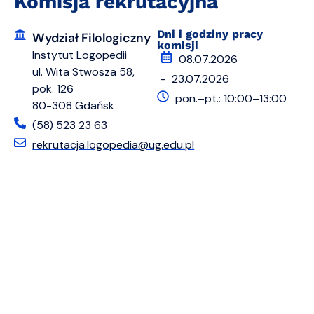
Komisja rekrutacyjna
Dni i godziny pracy
Wydział Filologiczny
komisji
Instytut Logopedii
08.07.2026
ul. Wita Stwosza 58,
- 23.07.2026
pok. 126
pon.–pt.: 10:00–13:00
80-308 Gdańsk
(58) 523 23 63
rekrutacja.logopedia@ug.edu.pl