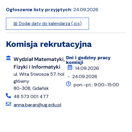
Ogłoszenie listy przyjętych:
24.09.2026
📅 Dodaj daty do kalendarza (.ics)
Komisja rekrutacyjna
Dni i godziny pracy
Wydział Matematyki,
komisji
Fizyki i Informatyki
14.09.2026
ul. Wita Stwosza 57, hol
- 24.09.2026
główny
pon.–pt.: 9:00–15:00
80-308, Gdańsk
48 573 001 477
anna.baran@ug.edu.pl