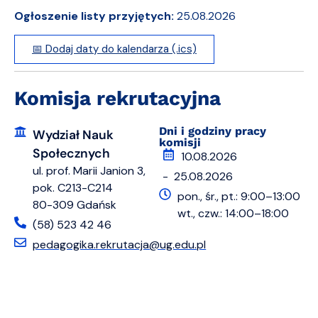
Ogłoszenie listy przyjętych:
25.08.2026
📅 Dodaj daty do kalendarza (.ics)
Komisja rekrutacyjna
Dni i godziny pracy
Wydział Nauk
komisji
Społecznych
10.08.2026
ul. prof. Marii Janion 3,
- 25.08.2026
pok. C213-C214
pon., śr., pt.: 9:00–13:00
80-309 Gdańsk
wt., czw.: 14:00–18:00
(58) 523 42 46
pedagogika.rekrutacja@ug.edu.pl