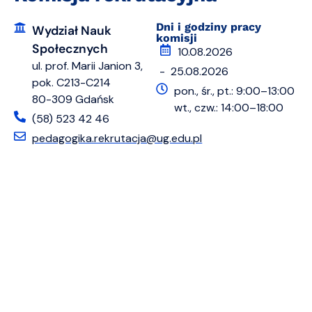
Dni i godziny pracy
Wydział Nauk
komisji
Społecznych
10.08.2026
ul. prof. Marii Janion 3,
- 25.08.2026
pok. C213-C214
pon., śr., pt.: 9:00–13:00
80-309 Gdańsk
wt., czw.: 14:00–18:00
(58) 523 42 46
pedagogika.rekrutacja@ug.edu.pl