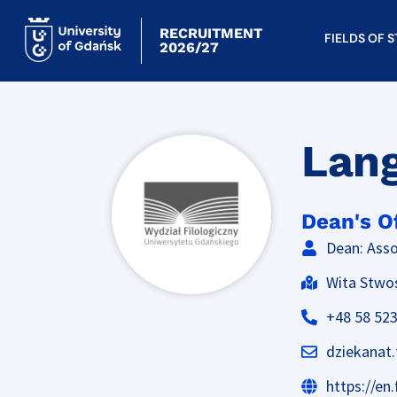
RECRUITMENT
FIELDS OF 
2026/27
Lan
Dean's O
Dean: Asso
Wita Stwo
+48 58 523
dziekanat.
https://en.