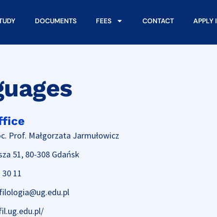
STUDY
DOCUMENTS
FEES
CONTACT
APPLY 
guages
ffice
c. Prof. Małgorzata Jarmułowicz
sza 51, 80-308 Gdańsk
 30 11
filologia@ug.edu.pl
fil.ug.edu.pl/