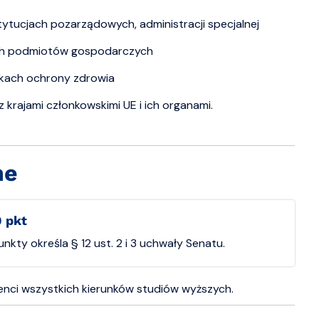
ytucjach pozarządowych, administracji specjalnej
ych podmiotów gospodarczych
wkach ochrony zdrowia
krajami członkowskimi UE i ich organami.
ne
0 pkt
kty określa § 12 ust. 2 i 3 uchwały Senatu.
enci wszystkich kierunków studiów wyższych.