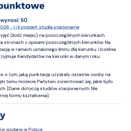
i punktowe
 wynosi: 50
 - I i II stopień, studia stacjonarne
zyjęć (ilość miejsc) na poszczególnych kierunkach
na stronach z opisami poszczególnych kierunków. Na
cją w ramach ustalonego limitu dla kierunku. Uczelnia
rzyjmuje Kandydatów na kierunki w danym roku
e o tym, jaką punktację uzyskały ostatnie osoby na
zięki temu możecie Państwo zorientować się, jakie było
ch. [Dane dotyczą studiów stacjonarnych. Nie
ej formy kształcenia].
y
ów wydane w Polsce