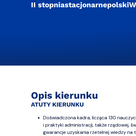
II stopnia
stacjonarne
polski
W
Opis kierunku
ATUTY KIERUNKU
Doświadczona kadra, licząca 130 nauczyci
i praktyki administracji, także rządowej, św
gwarancje uzyskania rzetelnej wiedzy na te