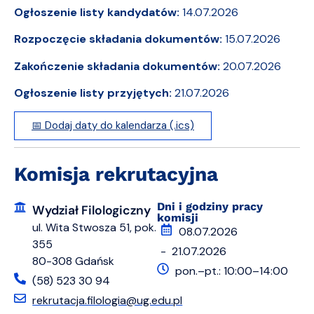
Ogłoszenie listy kandydatów:
14.07.2026
Rozpoczęcie składania dokumentów:
15.07.2026
Zakończenie składania dokumentów:
20.07.2026
Ogłoszenie listy przyjętych:
21.07.2026
📅 Dodaj daty do kalendarza (.ics)
Komisja rekrutacyjna
Dni i godziny pracy
Wydział Filologiczny
komisji
ul. Wita Stwosza 51, pok.
08.07.2026
355
- 21.07.2026
80-308 Gdańsk
pon.–pt.: 10:00–14:00
(58) 523 30 94
rekrutacja.filologia@ug.edu.pl