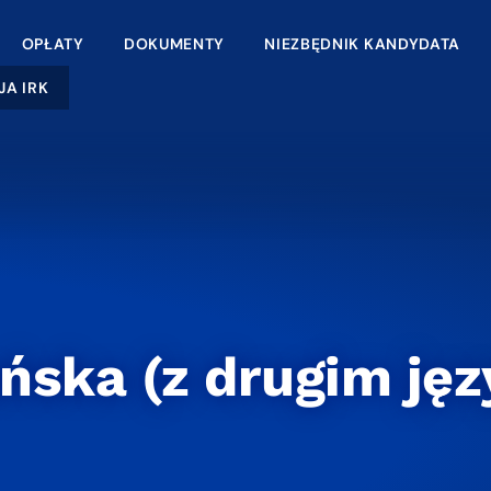
OPŁATY
DOKUMENTY
NIEZBĘDNIK KANDYDATA
JA IRK
ańska (z drugim ję