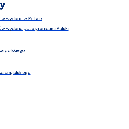
y
ów wydane w Polsce
ów wydane poza granicami Polski
a polskiego
a angielskiego