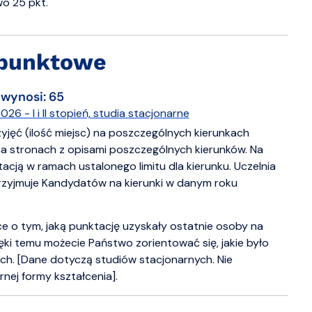
o 25 pkt.
i punktowe
 wynosi: 65
 - I i II stopień, studia stacjonarne
zyjęć (ilość miejsc) na poszczególnych kierunkach
na stronach z opisami poszczególnych kierunków. Na
cją w ramach ustalonego limitu dla kierunku. Uczelnia
rzyjmuje Kandydatów na kierunki w danym roku
e o tym, jaką punktację uzyskały ostatnie osoby na
zięki temu możecie Państwo zorientować się, jakie było
ch. [Dane dotyczą studiów stacjonarnych. Nie
ej formy kształcenia].