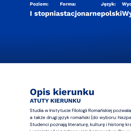
Poziom:
Forma:
Język:
Wyd
I stopnia
stacjonarne
polski
Wy
Opis kierunku
ATUTY KIERUNKU
Studia w Instytucie Filologii Romańskiej pozwa
a także drugi język romański (do wyboru: hiszp
Studenci poznają literaturę, kulturę i historię