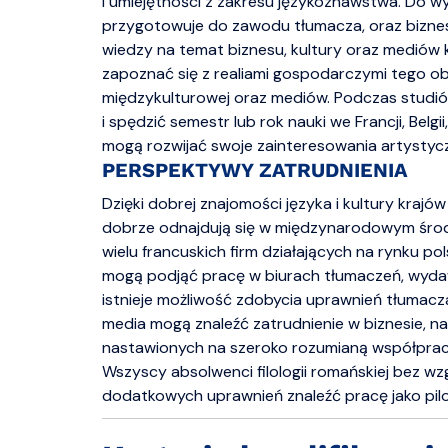
i umiejętności z zakresu językoznawstwa. Do wy
przygotowuje do zawodu tłumacza, oraz biznes,
wiedzy na temat biznesu, kultury oraz mediów 
zapoznać się z realiami gospodarczymi tego ob
międzykulturowej oraz mediów. Podczas studi
i spędzić semestr lub rok nauki we Francji, Belg
mogą rozwijać swoje zainteresowania artystyc
PERSPEKTYWY ZATRUDNIENIA
Dzięki dobrej znajomości języka i kultury krajó
dobrze odnajdują się w międzynarodowym środo
wielu francuskich firm działających na rynku p
mogą podjąć pracę w biurach tłumaczeń, wydaw
istnieje możliwość zdobycia uprawnień tłumacza
media mogą znaleźć zatrudnienie w biznesie, na
nastawionych na szeroko rozumianą współprac
Wszyscy absolwenci filologii romańskiej bez w
dodatkowych uprawnień znaleźć pracę jako pilo