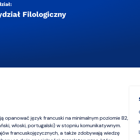
ział:
dział Filologiczny
lają opanować język francuski na minimalnym poziomie B2,
ański, włoski, portugalski) w stopniu komunikatywnym.
 krajów francuskojęzycznych, a także zdobywają wiedzę