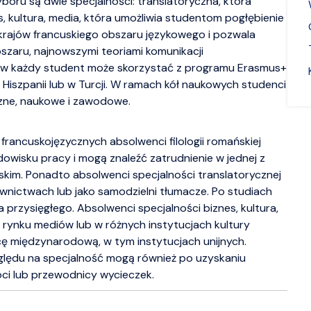
boru są dwie specjalności: translatoryczna, która
 kultura, media, która umożliwia studentom pogłębienie
krajów francuskiego obszaru językowego i pozwala
szaru, najnowszymi teoriami komunikacji
ów każdy student może skorzystać z programu Erasmus+
ii, Hiszpanii lub w Turcji. W ramach kół naukowych studenci
zne, naukowe i zawodowe.
w francuskojęzycznych absolwenci filologii romańskiej
wisku pracy i mogą znaleźć zatrudnienie w jednej z
olskim. Ponadto absolwenci specjalności translatorycznej
nictwach lub jako samodzielni tłumacze. Po studiach
 przysięgłego. Absolwenci specjalności biznes, kultura,
 rynku mediów lub w różnych instytucjach kultury
ę międzynarodową, w tym instytucjach unijnych.
zględu na specjalność mogą również po uzyskaniu
ci lub przewodnicy wycieczek.