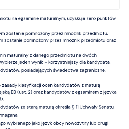
miotu na egzaminie maturalnym, uzyskuje zero punktów
m zostanie pomnożony przez mnożnik przedmiotu.
ym zostanie pomnożony przez mnożnik przedmiotu oraz
min maturalny z danego przedmiotu na dwóch
wybierze jeden wynik – korzystniejszy dla kandydata.
ndydatów, posiadających świadectwa zagraniczne,
 zasady klasyfikacji ocen kandydatów z maturą
ejską EB (ust. 2) oraz kandydatów z egzaminem z języka
).
ndydatów ze starą maturą określa § 11 Uchwały Senatu.
wymagana.
iego wybranego jako język obcy nowożytny lub drugi