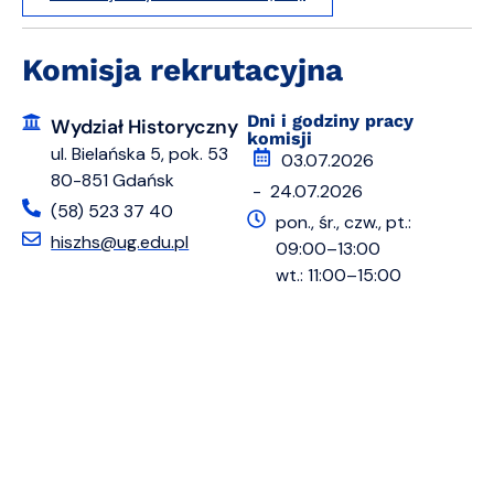
Komisja rekrutacyjna
Dni i godziny pracy
Wydział Historyczny
komisji
ul. Bielańska 5, pok. 53
03.07.2026
80-851 Gdańsk
- 24.07.2026
(58) 523 37 40
pon., śr., czw., pt.:
hiszhs@ug.edu.pl
09:00–13:00
wt.: 11:00–15:00