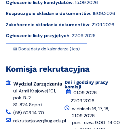
Ogłoszenie listy kandydatów:
15.09.2026
Rozpoczęcie składania dokumentów:
16.09.2026
Zakończenie składania dokumentów:
21.09.2026
Ogłoszenie listy przyjętych:
22.09.2026
📅 Dodaj daty do kalendarza (.ics)
Komisja rekrutacyjna
Dni i godziny pracy
Wydział Zarządzania
komisji
ul. Armii Krajowej 101,
01.09.2026
pok. B-2
- 22.09.2026
81-824 Sopot
w dniach 16, 17, 18,
(58) 523 14 70
21.09.2026:
rekrutacja.wzr@ug.edu.pl
pon.–czw.: 9:00–14:00