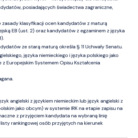
ndydatów, posiadających świadectwa zagraniczne,
 zasady klasyfikacji ocen kandydatów z maturą
ejską EB (ust. 2) oraz kandydatów z egzaminem z języka
).
ndydatów ze starą maturą określa § 11 Uchwały Senatu.
lskiego, języka niemieckiego i języka polskiego jako
e z Europejskim Systemem Opisu Kształcenia
agana.
yk angielski z językiem niemieckim lub język angielski z
 polskim jako obcym) w systemie IRK na etapie zapisu na
znaczne z przyjęciem kandydata na wybraną linię
listy rankingowej osób przyjętych na kierunek