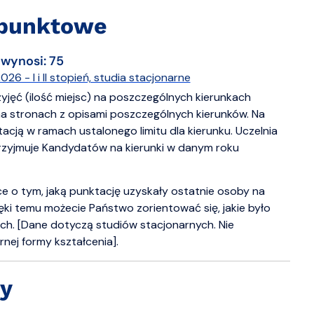
i punktowe
 wynosi: 75
 - I i II stopień, studia stacjonarne
zyjęć (ilość miejsc) na poszczególnych kierunkach
na stronach z opisami poszczególnych kierunków. Na
cją w ramach ustalonego limitu dla kierunku. Uczelnia
rzyjmuje Kandydatów na kierunki w danym roku
e o tym, jaką punktację uzyskały ostatnie osoby na
zięki temu możecie Państwo zorientować się, jakie było
ch. [Dane dotyczą studiów stacjonarnych. Nie
ej formy kształcenia].
y