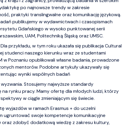
 z kraju i z zagranicy, prowadzącą badania w szerokim
daktykę po najnowsze trendy w zakresie
ość, praktyki translingwalne oraz komunikację językową.
badań publikujemy w wydawnictwach i czasopismach
ersytetu Gdańskiego w wysoko punktowanej serii
szawskim, UAM, Politechniką Śląską oraz UMSC.
a przykładu, w tym roku ukazała się publikacja Cultural
tórej studenci naszego kierunku wraz ze studentami
M w Poznaniu opublikowali własne badania, prowadzone
zonych mentorów. Podobne artykuły ukazywały się
entując wyniki wspólnych badań
e wyzwania. Stosujemy najwyższe standardy
 na rynku pracy. Mamy ofertę dla młodych ludzi, którzy
spektywy w ciągle zmieniającym się świecie.
ertę wyjazdów w ramach Erasmus + do uczelni
om ugruntować swoje kompetencje komunikacyjne
w oraz zdobyć dodatkową wiedzę z zakresu kultury,