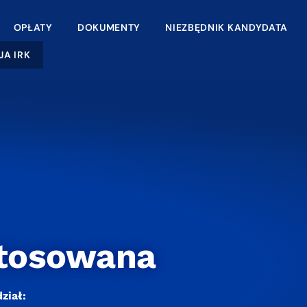
OPŁATY
DOKUMENTY
NIEZBĘDNIK KANDYDATA
JA IRK
stosowana
ział: