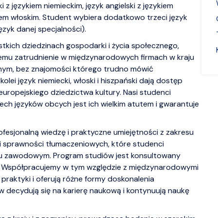
ki z językiem niemieckim, język angielski z językiem
kiem włoskim. Student wybiera dodatkowo trzeci język
język danej specjalności).
kich dziedzinach gospodarki i życia społecznego,
lemu zatrudnienie w międzynarodowych firmach w kraju
balnym, bez znajomości którego trudno mówić
lei język niemiecki, włoski i hiszpański dają dostęp
uropejskiego dziedzictwa kultury. Nasi studenci
rzech języków obcych jest ich wielkim atutem i gwarantuje
rofesjonalną wiedzę i praktyczne umiejętności z zakresu
i i sprawności tłumaczeniowych, które studenci
iu zawodowym. Program studiów jest konsultowany
mi. Współpracujemy w tym względzie z międzynarodowymi
praktyki i oferują różne formy doskonalenia
decydują się na karierę naukową i kontynuują naukę