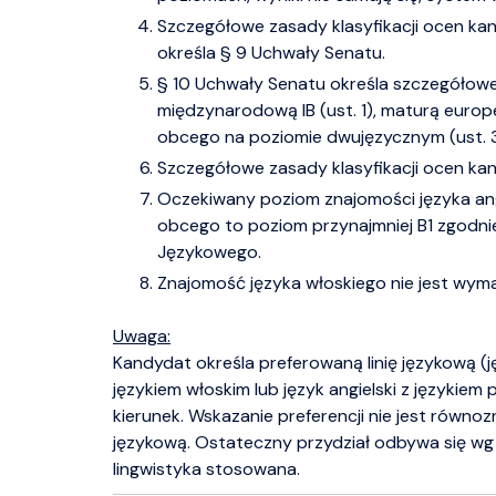
Szczegółowe zasady klasyfikacji ocen ka
określa § 9 Uchwały Senatu.
§ 10 Uchwały Senatu określa szczegółowe
międzynarodową IB (ust. 1), maturą europ
obcego na poziomie dwujęzycznym (ust. 3
Szczegółowe zasady klasyfikacji ocen ka
Oczekiwany poziom znajomości języka angie
obcego to poziom przynajmniej B1 zgodni
Językowego.
Znajomość języka włoskiego nie jest wym
Uwaga:
Kandydat określa preferowaną linię językową (jęz
językiem włoskim lub język angielski z językiem
kierunek. Wskazanie preferencji nie jest równo
językową. Ostateczny przydział odbywa się wg 
lingwistyka stosowana.