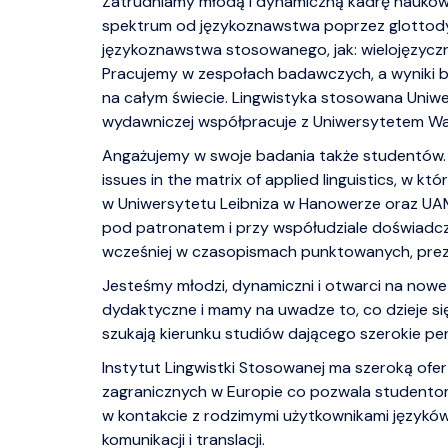
Zatrudniamy młodą i dynamiczną kadrę naukową
spektrum od językoznawstwa poprzez glottody
językoznawstwa stosowanego, jak: wielojęzyczn
Pracujemy w zespołach badawczych, a wyniki 
na całym świecie. Lingwistyka stosowana Uniw
wydawniczej współpracuje z Uniwersytetem War
Angażujemy w swoje badania także studentów. Dl
issues in the matrix of applied linguistics, w k
w Uniwersytetu Leibniza w Hanowerze oraz UA
pod patronatem i przy współudziale doświadc
wcześniej w czasopismach punktowanych, prez
Jesteśmy młodzi, dynamiczni i otwarci na now
dydaktyczne i mamy na uwadze to, co dzieje się
szukają kierunku studiów dającego szerokie per
Instytut Lingwistki Stosowanej ma szeroką of
zagranicznych w Europie co pozwala student
w kontakcie z rodzimymi użytkownikami językó
komunikacji i translacji.