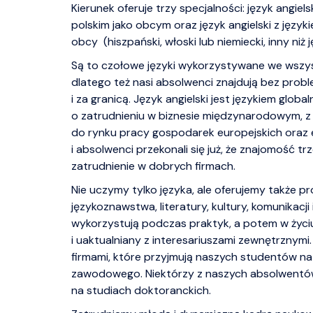
Kierunek oferuje trzy specjalności: język angiels
polskim jako obcym oraz język angielski z języ
obcy (hiszpański, włoski lub niemiecki, inny niż 
Są to czołowe języki wykorzystywane we wszyst
dlatego też nasi absolwenci znajdują bez prob
i za granicą. Język angielski jest językiem glo
o zatrudnieniu w biznesie międzynarodowym, z ko
do rynku pracy gospodarek europejskich oraz e
i absolwenci przekonali się już, że znajomość t
zatrudnienie w dobrych firmach.
Nie uczymy tylko języka, ale oferujemy także p
językoznawstwa, literatury, kultury, komunikacj
wykorzystują podczas praktyk, a potem w życ
i uaktualniany z interesariuszami zewnętrzny
firmami, które przyjmują naszych studentów na 
zawodowego. Niektórzy z naszych absolwentów 
na studiach doktoranckich.