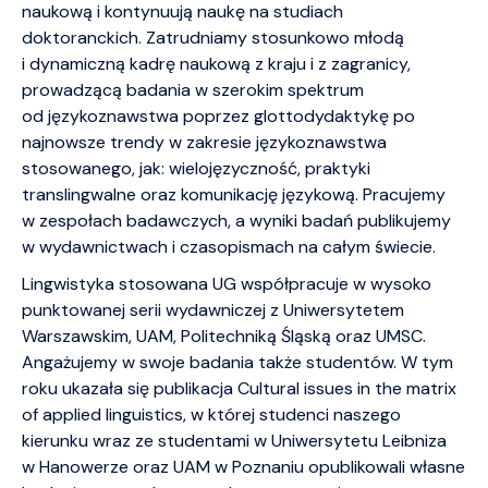
naukową i kontynuują naukę na studiach
doktoranckich. Zatrudniamy stosunkowo młodą
i dynamiczną kadrę naukową z kraju i z zagranicy,
prowadzącą badania w szerokim spektrum
od językoznawstwa poprzez glottodydaktykę po
najnowsze trendy w zakresie językoznawstwa
stosowanego, jak: wielojęzyczność, praktyki
translingwalne oraz komunikację językową. Pracujemy
w zespołach badawczych, a wyniki badań publikujemy
w wydawnictwach i czasopismach na całym świecie.
Lingwistyka stosowana UG współpracuje w wysoko
punktowanej serii wydawniczej z Uniwersytetem
Warszawskim, UAM, Politechniką Śląską oraz UMSC.
Angażujemy w swoje badania także studentów. W tym
roku ukazała się publikacja Cultural issues in the matrix
of applied linguistics, w której studenci naszego
kierunku wraz ze studentami w Uniwersytetu Leibniza
w Hanowerze oraz UAM w Poznaniu opublikowali własne