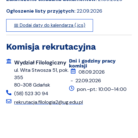
Ogłoszenie listy przyjętych:
22.09.2026
📅 Dodaj daty do kalendarza (.ics)
Komisja rekrutacyjna
Dni i godziny pracy
Wydział Filologiczny
komisji
ul. Wita Stwosza 51, pok.
08.09.2026
355
- 22.09.2026
80-308 Gdańsk
pon.–pt.: 10:00–14:00
(58) 523 30 94
rekrutacja.filologia2@ug.edu.pl