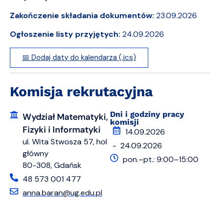
Zakończenie składania dokumentów:
23.09.2026
Ogłoszenie listy przyjętych:
24.09.2026
📅 Dodaj daty do kalendarza (.ics)
Komisja rekrutacyjna
Dni i godziny pracy
Wydział Matematyki,
komisji
Fizyki i Informatyki
14.09.2026
ul. Wita Stwosza 57, hol
- 24.09.2026
główny
pon.–pt.: 9:00–15:00
80-308, Gdańsk
48 573 001 477
anna.baran@ug.edu.pl