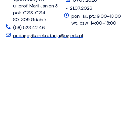
07.07.2026
ul. prof. Marii Janion 3,
- 21.07.2026
pok. C213-C214
pon., śr., pt.: 9:00–13:00
80-309 Gdańsk
wt., czw.: 14:00–18:00
(58) 523 42 46
pedagogika.rekrutacja@ug.edu.pl