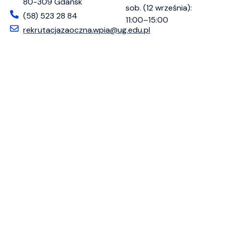
80-309 Gdańsk
sob. (12 września):
(58) 523 28 84
11:00–15:00
rekrutacjazaoczna.wpia@ug.edu.pl