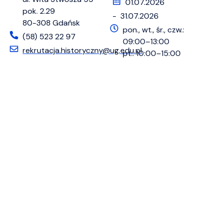
01.07.2026
pok. 2.29
- 31.07.2026
80-308 Gdańsk
pon., wt., śr., czw.:
(58) 523 22 97
09:00–13:00
rekrutacja.historyczny@ug.edu.pl
pt.: 10:00–15:00