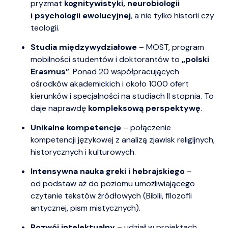
pryzmat
kognitywistyki, neurobiologii
i psychologii ewolucyjnej
, a nie tylko historii czy
teologii.
Studia międzywydziałowe
– MOST, program
mobilności studentów i doktorantów to
„polski
Erasmus”
. Ponad 20 współpracujących
ośrodków akademickich i około 1000 ofert
kierunków i specjalności na studiach II stopnia. To
daje naprawdę
kompleksową perspektywę
.
Unikalne kompetencje
– połączenie
kompetencji językowej z analizą zjawisk religijnych,
historycznych i kulturowych.
Intensywna nauka greki i hebrajskiego
–
od podstaw aż do poziomu umożliwiającego
czytanie tekstów źródłowych (Biblii, filozofii
antycznej, pism mistycznych).
Rozwój intelektualny
– udział w projektach