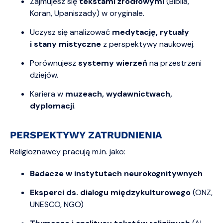
Zajmujesz się
tekstami źródłowymi
(Biblia,
Koran, Upaniszady) w oryginale.
Uczysz się analizować
medytację, rytuały
i stany mistyczne
z perspektywy naukowej.
Porównujesz
systemy wierzeń
na przestrzeni
dziejów.
Kariera w
muzeach, wydawnictwach,
dyplomacji
.
PERSPEKTYWY ZATRUDNIENIA
Religioznawcy pracują m.in. jako:
Badacze w instytutach neurokognitywnych
Eksperci ds. dialogu międzykulturowego
(ONZ,
UNESCO, NGO)