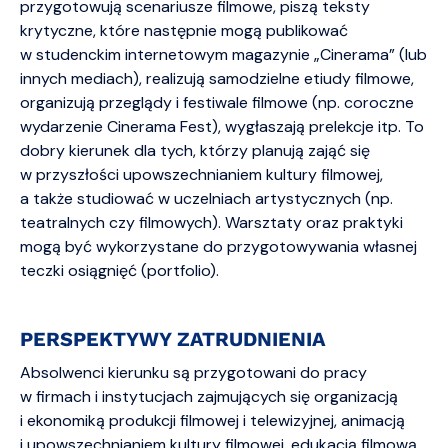
przygotowują scenariusze filmowe, piszą teksty
krytyczne, które następnie mogą publikować
w studenckim internetowym magazynie „Cinerama” (lub
innych mediach), realizują samodzielne etiudy filmowe,
organizują przeglądy i festiwale filmowe (np. coroczne
wydarzenie Cinerama Fest), wygłaszają prelekcje itp. To
dobry kierunek dla tych, którzy planują zająć się
w przyszłości upowszechnianiem kultury filmowej,
a także studiować w uczelniach artystycznych (np.
teatralnych czy filmowych). Warsztaty oraz praktyki
mogą być wykorzystane do przygotowywania własnej
teczki osiągnięć (portfolio).
PERSPEKTYWY ZATRUDNIENIA
Absolwenci kierunku są przygotowani do pracy
w firmach i instytucjach zajmujących się organizacją
i ekonomiką produkcji filmowej i telewizyjnej, animacją
i upowszechnianiem kultury filmowej, edukacją filmową,