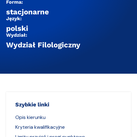
Forma:
stacjonarne
Język:
polski
Wydział:
Wydział Filologiczny
Szybkie linki
Opis kierunku
Kryteria kwalifikacyjne
Limity przyjęć i progi punktowe